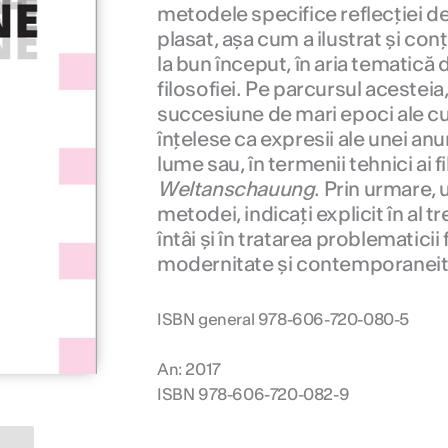
metodele specifice reflecției de 
plasat, așa cum a ilustrat și conț
la bun început, în aria tematică
filosofiei. Pe parcursul acestei
succesiune de mari epoci ale cu
înțelese ca expresii ale unei an
lume sau, în termenii tehnici ai fi
Weltanschauung
. Prin urmare, 
metodei, indicați explicit în al tr
întâi și în tratarea problematicii f
modernitate și contemporaneit
ISBN general 978-606-720-080-5
An: 2017
ISBN 978-606-720-082-9