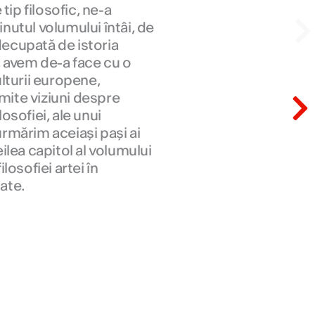
tip filosofic, ne-a
N
inutul volumului întâi, de
 decupată de istoria
a, avem de-a face cu o
lturii europene,
N
umite viziuni despre
losofiei, ale unui
urmărim aceiași pași ai
eilea capitol al volumului
ilosofiei artei în
ate.