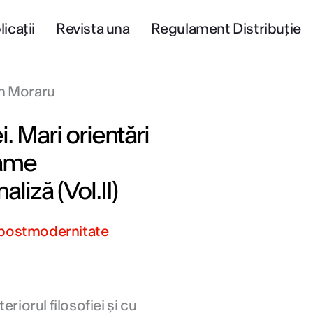
icații
Revista una
Regulament Distribuție
in Moraru
i. Mari orientări
rame
iză (Vol.II)
și postmodernitate
riorul filosofiei și cu