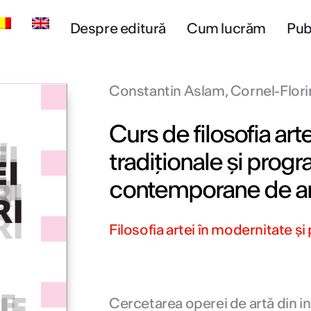
Despre editură
Cum lucrăm
Publ
Constantin Aslam, Cornel-Flor
Curs de filosofia arte
tradiționale şi prog
contemporane de anal
Filosofia artei în modernitate 
Cercetarea operei de artă din inte