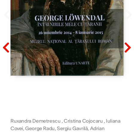
Prev
N
Prev
N
Ruxandra Demetrescu , Cristina Cojocaru , Iuliana
Covei, George Radu, Sergiu Gavrilă, Adrian