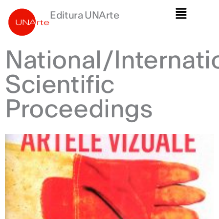
Skip
Main
Editura UNArte
to
Menu
content
National/Internati
Scientific
Proceedings