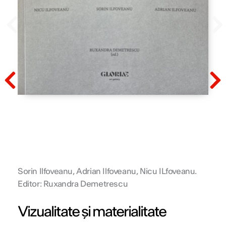
Prev
N
Prev
N
Sorin Ilfoveanu, Adrian Ilfoveanu, Nicu ILfoveanu.
Editor: Ruxandra Demetrescu
Vizualitate și materialitate