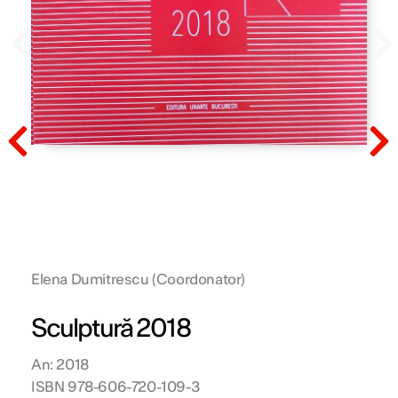
Prev
N
Prev
N
Elena Dumitrescu (Coordonator)
Sculptură 2018
An: 2018
ISBN 978-606-720-109-3