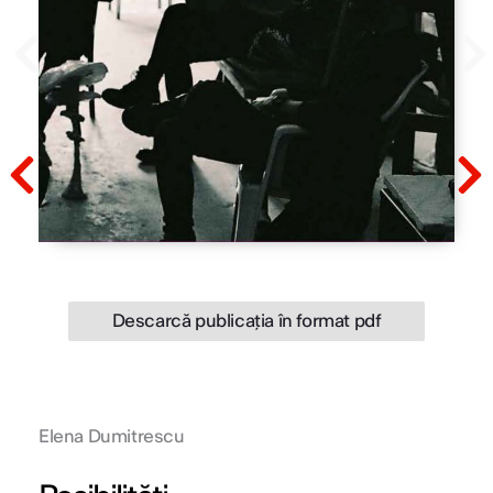
Prev
N
Prev
N
Descarcă publicația în format pdf
Elena Dumitrescu