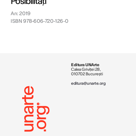
Posibilități
An: 2019
ISBN 978-606-720-126-0
Editura UNArte
Calea Griviței 28,
010702 București
editura@unarte.org