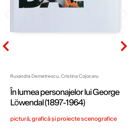
Prev
N
Prev
N
Ruxandra Demetrescu, Cristina Cojocaru
În lumea personajelor lui George
Löwendal (1897-1964)
pictură, grafică și proiecte scenografice