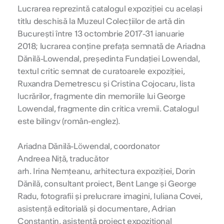
Lucrarea reprezintă catalogul expoziției cu același
titlu deschisă la Muzeul Colecțiilor de artă din
București între 13 octombrie 2017-31 ianuarie
2018; lucrarea conține prefața semnată de Ariadna
Dănilă-Lowendal, președinta Fundației Lowendal,
textul critic semnat de curatoarele expoziției,
Ruxandra Demetrescu și Cristina Cojocaru, lista
lucrărilor, fragmente din memoriile lui George
Lowendal, fragmente din critica vremii. Catalogul
este bilingv (român-englez).
Ariadna Dănilă-Löwendal, coordonator
Andreea Niță, traducător
arh. Irina Nemțeanu, arhitectura expoziției, Dorin
Dănilă, consultant proiect, Bent Lange și George
Radu, fotografii și prelucrare imagini, Iuliana Covei,
asistență editorială și documentare, Adrian
Constantin, asistență proiect expozițional