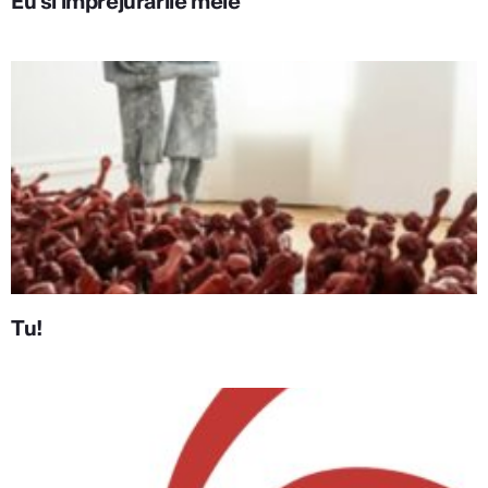
Eu si împrejurările mele
Tu!