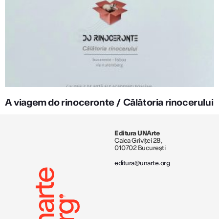
A viagem do rinoceronte / Călătoria rinocerului
Editura UNArte
Calea Griviței 28,
010702 București
editura@unarte.org