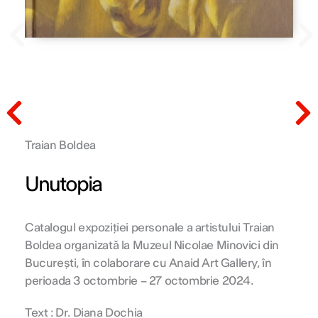
Prev
N
Prev
N
Traian Boldea
Unutopia
Catalogul expoziției personale a artistului Traian
Boldea organizată la Muzeul Nicolae Minovici din
Bucureşti, în colaborare cu Anaid Art Gallery, în
perioada 3 octombrie – 27 octombrie 2024.
Text : Dr. Diana Dochia